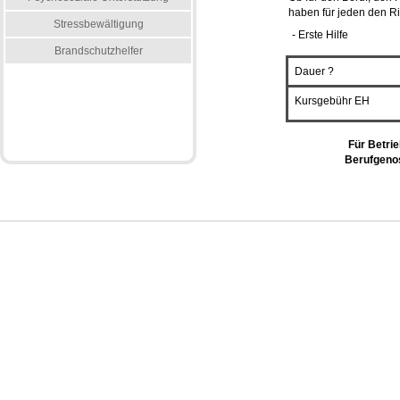
haben für jeden den Ri
Stressbewältigung
- Erste Hilfe
Brandschutzhelfer
Dauer ?
Kursgebühr EH
Für Betrie
Berufgenos
Impressum
Haftungsausschluss
Links
Referenzen
AGB
Kursbedingungen
Datenschutz