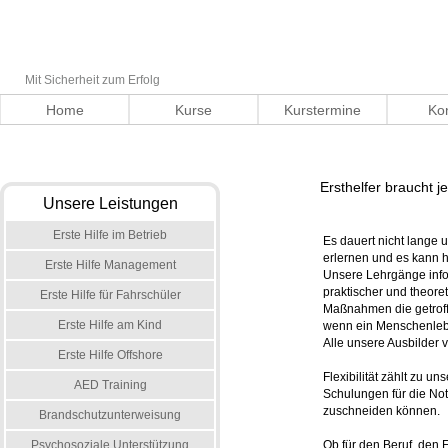
Mit Sicherheit zum Erfolg
Home
Kurse
Kurstermine
Ko
Ersthelfer braucht j
Unsere Leistungen
Erste Hilfe im Betrieb
Es dauert nicht lange
erlernen und es kann h
Erste Hilfe Management
Unsere Lehrgänge inf
praktischer und theore
Erste Hilfe für Fahrschüler
Maßnahmen die getrof
Erste Hilfe am Kind
wenn ein Menschenleben
Alle unsere Ausbilder 
Erste Hilfe Offshore
Flexibilität zählt zu u
AED Training
Schulungen für die Not
zuschneiden können.
Brandschutzunterweisung
Psychosoziale Unterstützung
Ob für den Beruf, den 